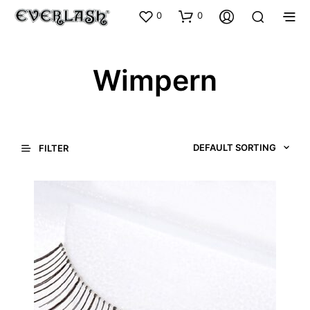
0
0
Wimpern
FILTER