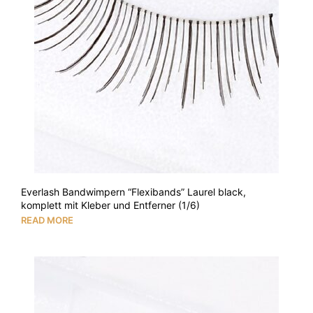
Everlash Bandwimpern “Flexibands” Laurel black,
komplett mit Kleber und Entferner (1/6)
READ MORE